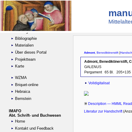
manu
Suche
Handschriftensammlungen
Mittelalt
Digitalisierte Handschriften
Kataloge
Bibliographie
Materialien
Über dieses Portal
Projektteam
Karte
WZMA
Briquet-online
Hebraica
Bernstein
IMAFO
Abt. Schrift- und Buchwesen
Home
Kontakt und Feedback