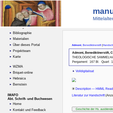
manu
Suche
Handschriftensammlungen
Mittelalt
Digitalisierte Handschriften
Kataloge
Bibliographie
Materialien
Über dieses Portal
Projektteam
Karte
WZMA
Briquet-online
Hebraica
Bernstein
IMAFO
Abt. Schrift- und Buchwesen
Home
Kontakt und Feedback