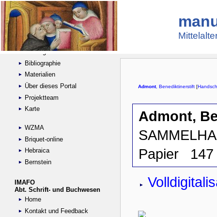
manu
Suche
Handschriftensammlungen
Mittelalt
Digitalisierte Handschriften
Kataloge
Bibliographie
Materialien
Über dieses Portal
Projektteam
Karte
WZMA
Briquet-online
Hebraica
Bernstein
IMAFO
Abt. Schrift- und Buchwesen
Home
Kontakt und Feedback