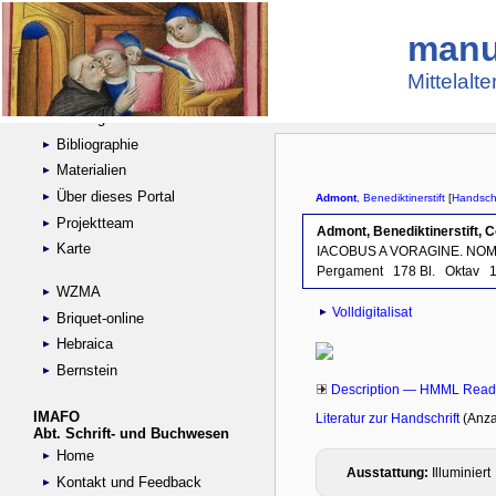
manu
Suche
Handschriftensammlungen
Mittelalt
Digitalisierte Handschriften
Kataloge
Bibliographie
Materialien
Über dieses Portal
Projektteam
Karte
WZMA
Briquet-online
Hebraica
Bernstein
IMAFO
Abt. Schrift- und Buchwesen
Home
Kontakt und Feedback