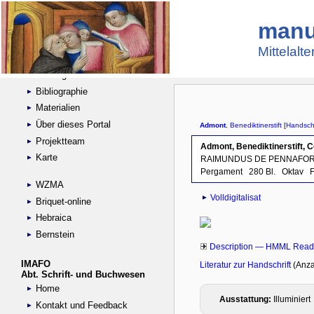
manu
Suche
Handschriftensammlungen
Mittelalt
Digitalisierte Handschriften
Kataloge
Bibliographie
Materialien
Über dieses Portal
Projektteam
Karte
WZMA
Briquet-online
Hebraica
Bernstein
IMAFO
Abt. Schrift- und Buchwesen
Home
Kontakt und Feedback