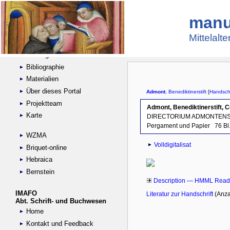
manu
Suche
Handschriftensammlungen
Mittelalt
Digitalisierte Handschriften
Kataloge
Bibliographie
Materialien
Über dieses Portal
Projektteam
Karte
WZMA
Briquet-online
Hebraica
Bernstein
IMAFO
Abt. Schrift- und Buchwesen
Home
Kontakt und Feedback