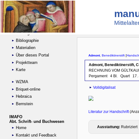
manu
Suche
Handschriftensammlungen
Mittelalt
Digitalisierte Handschriften
Kataloge
Bibliographie
Materialien
Über dieses Portal
Projektteam
Karte
WZMA
Briquet-online
Hebraica
Bernstein
IMAFO
Abt. Schrift- und Buchwesen
Home
Kontakt und Feedback