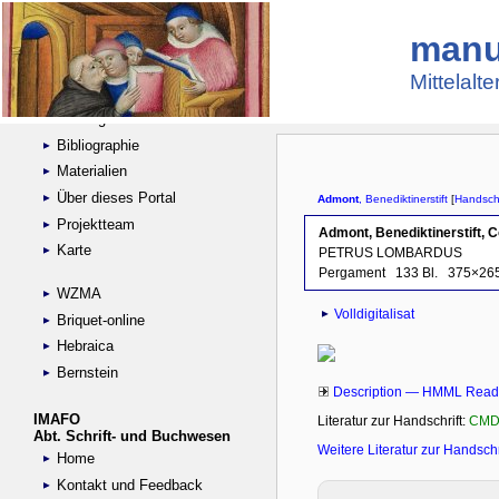
manu
Suche
Handschriftensammlungen
Mittelalt
Digitalisierte Handschriften
Kataloge
Bibliographie
Materialien
Über dieses Portal
Projektteam
Karte
WZMA
Briquet-online
Hebraica
Bernstein
IMAFO
Abt. Schrift- und Buchwesen
Home
Kontakt und Feedback