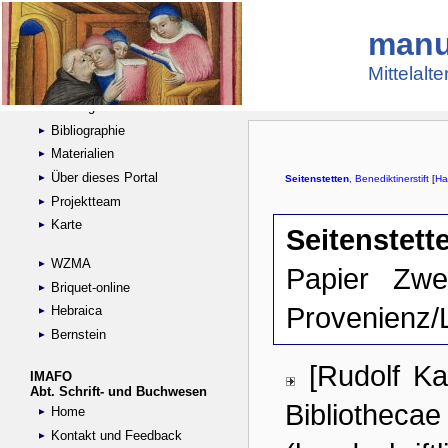
manu
Suche
Handschriftensammlungen
Mittelalt
Digitalisierte Handschriften
Kataloge
Bibliographie
Materialien
Über dieses Portal
Projektteam
Karte
WZMA
Briquet-online
Hebraica
Bernstein
IMAFO
Abt. Schrift- und Buchwesen
Home
Kontakt und Feedback