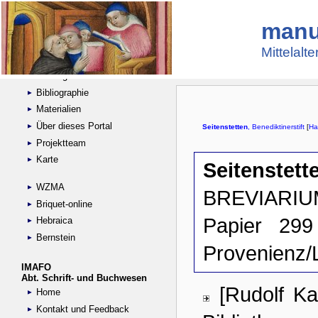
manu
Suche
Handschriftensammlungen
Mittelalt
Digitalisierte Handschriften
Kataloge
Bibliographie
Materialien
Über dieses Portal
Projektteam
Karte
WZMA
Briquet-online
Hebraica
Bernstein
IMAFO
Abt. Schrift- und Buchwesen
Home
Kontakt und Feedback