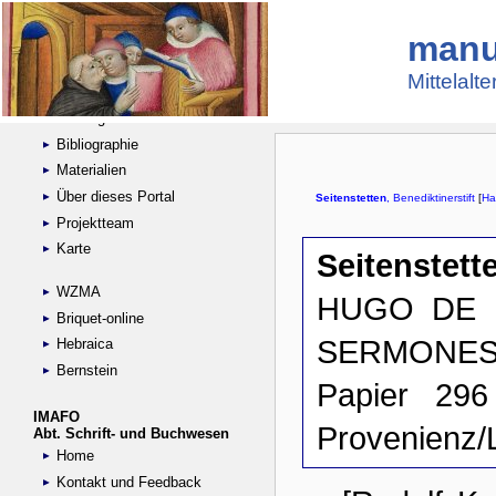
manu
Suche
Handschriftensammlungen
Mittelalt
Digitalisierte Handschriften
Kataloge
Bibliographie
Materialien
Über dieses Portal
Projektteam
Karte
WZMA
Briquet-online
Hebraica
Bernstein
IMAFO
Abt. Schrift- und Buchwesen
Home
Kontakt und Feedback