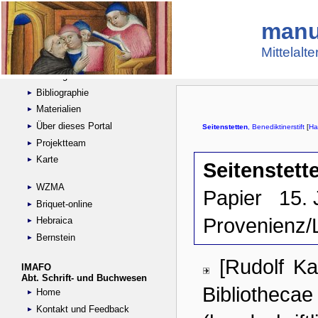
manu
Suche
Handschriftensammlungen
Mittelalt
Digitalisierte Handschriften
Kataloge
Bibliographie
Materialien
Über dieses Portal
Projektteam
Karte
WZMA
Briquet-online
Hebraica
Bernstein
IMAFO
Abt. Schrift- und Buchwesen
Home
Kontakt und Feedback