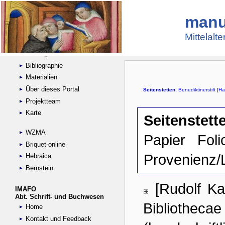
manu
Suche
Handschriftensammlungen
Mittelalt
Digitalisierte Handschriften
Kataloge
Bibliographie
Materialien
Über dieses Portal
Projektteam
Karte
WZMA
Briquet-online
Hebraica
Bernstein
IMAFO
Abt. Schrift- und Buchwesen
Home
Kontakt und Feedback