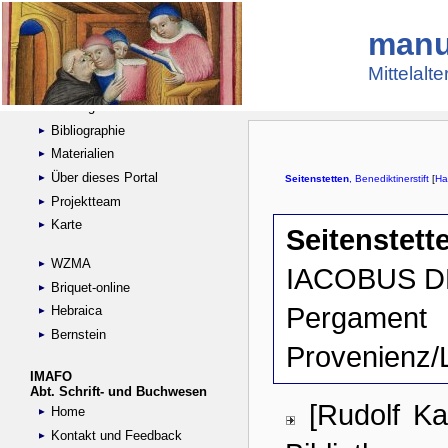
manu
Suche
Handschriftensammlungen
Mittelalt
Digitalisierte Handschriften
Kataloge
Bibliographie
Materialien
Über dieses Portal
Projektteam
Karte
WZMA
Briquet-online
Hebraica
Bernstein
IMAFO
Abt. Schrift- und Buchwesen
Home
Kontakt und Feedback