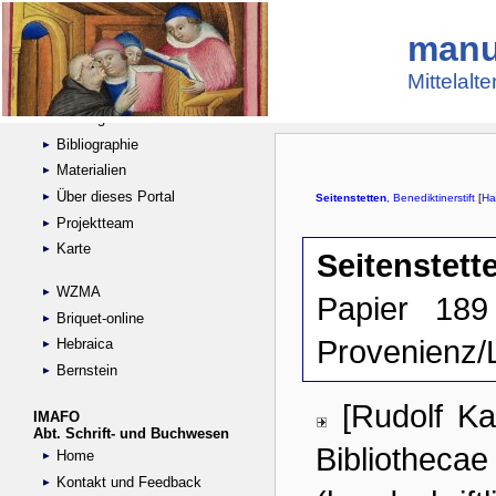
manu
Suche
Handschriftensammlungen
Mittelalt
Digitalisierte Handschriften
Kataloge
Bibliographie
Materialien
Über dieses Portal
Projektteam
Karte
WZMA
Briquet-online
Hebraica
Bernstein
IMAFO
Abt. Schrift- und Buchwesen
Home
Kontakt und Feedback