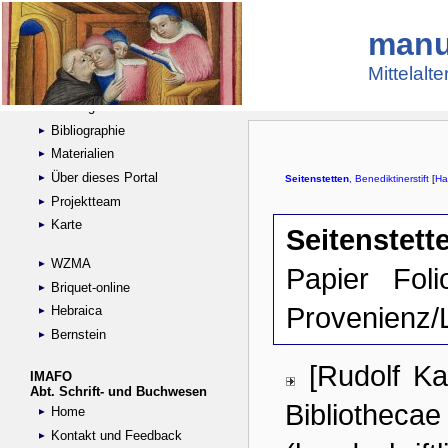
manu
Suche
Handschriftensammlungen
Mittelalt
Digitalisierte Handschriften
Kataloge
Bibliographie
Materialien
Über dieses Portal
Projektteam
Karte
WZMA
Briquet-online
Hebraica
Bernstein
IMAFO
Abt. Schrift- und Buchwesen
Home
Kontakt und Feedback