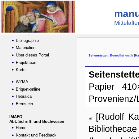
manu
Suche
Handschriftensammlungen
Mittelalt
Digitalisierte Handschriften
Kataloge
Bibliographie
Materialien
Über dieses Portal
Projektteam
Karte
WZMA
Briquet-online
Hebraica
Bernstein
IMAFO
Abt. Schrift- und Buchwesen
Home
Kontakt und Feedback