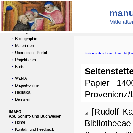
manu
Suche
Handschriftensammlungen
Mittelalt
Digitalisierte Handschriften
Kataloge
Bibliographie
Materialien
Über dieses Portal
Projektteam
Karte
WZMA
Briquet-online
Hebraica
Bernstein
IMAFO
Abt. Schrift- und Buchwesen
Home
Kontakt und Feedback