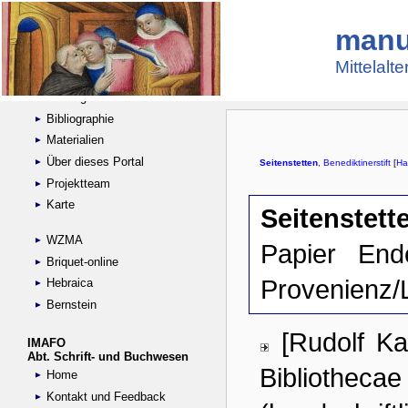
manu
Suche
Handschriftensammlungen
Mittelalt
Digitalisierte Handschriften
Kataloge
Bibliographie
Materialien
Über dieses Portal
Projektteam
Karte
WZMA
Briquet-online
Hebraica
Bernstein
IMAFO
Abt. Schrift- und Buchwesen
Home
Kontakt und Feedback