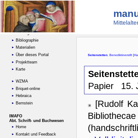
manu
Suche
Handschriftensammlungen
Mittelalt
Digitalisierte Handschriften
Kataloge
Bibliographie
Materialien
Über dieses Portal
Projektteam
Karte
WZMA
Briquet-online
Hebraica
Bernstein
IMAFO
Abt. Schrift- und Buchwesen
Home
Kontakt und Feedback