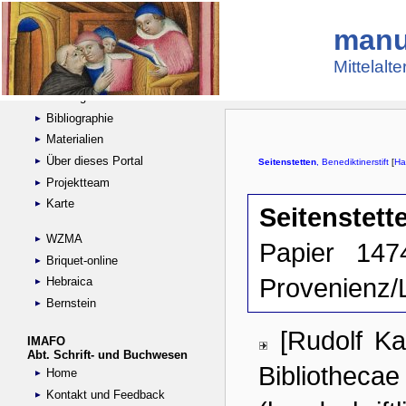
manu
Suche
Handschriftensammlungen
Mittelalt
Digitalisierte Handschriften
Kataloge
Bibliographie
Materialien
Über dieses Portal
Projektteam
Karte
WZMA
Briquet-online
Hebraica
Bernstein
IMAFO
Abt. Schrift- und Buchwesen
Home
Kontakt und Feedback