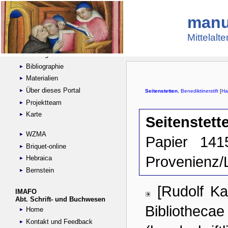
manu
Suche
Handschriftensammlungen
Mittelalt
Digitalisierte Handschriften
Kataloge
Bibliographie
Materialien
Über dieses Portal
Projektteam
Karte
WZMA
Briquet-online
Hebraica
Bernstein
IMAFO
Abt. Schrift- und Buchwesen
Home
Kontakt und Feedback