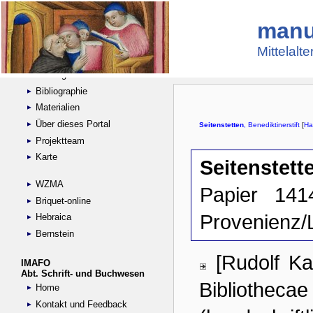
manu
Suche
Handschriftensammlungen
Mittelalt
Digitalisierte Handschriften
Kataloge
Bibliographie
Materialien
Über dieses Portal
Projektteam
Karte
WZMA
Briquet-online
Hebraica
Bernstein
IMAFO
Abt. Schrift- und Buchwesen
Home
Kontakt und Feedback