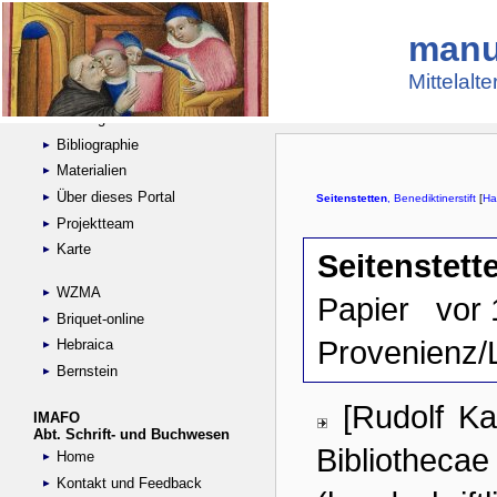
manu
Suche
Handschriftensammlungen
Mittelalt
Digitalisierte Handschriften
Kataloge
Bibliographie
Materialien
Über dieses Portal
Projektteam
Karte
WZMA
Briquet-online
Hebraica
Bernstein
IMAFO
Abt. Schrift- und Buchwesen
Home
Kontakt und Feedback