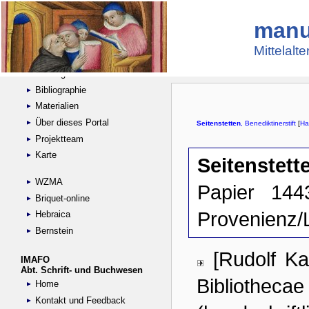
manu
Suche
Handschriftensammlungen
Mittelalt
Digitalisierte Handschriften
Kataloge
Bibliographie
Materialien
Über dieses Portal
Projektteam
Karte
WZMA
Briquet-online
Hebraica
Bernstein
IMAFO
Abt. Schrift- und Buchwesen
Home
Kontakt und Feedback