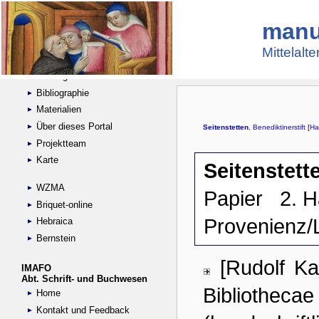
manu
Suche
Handschriftensammlungen
Mittelalt
Digitalisierte Handschriften
Kataloge
Bibliographie
Materialien
Über dieses Portal
Projektteam
Karte
WZMA
Briquet-online
Hebraica
Bernstein
IMAFO
Abt. Schrift- und Buchwesen
Home
Kontakt und Feedback