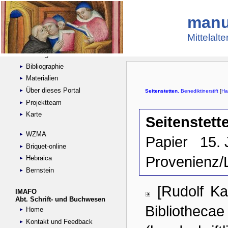
manu
Suche
Handschriftensammlungen
Mittelalt
Digitalisierte Handschriften
Kataloge
Bibliographie
Materialien
Über dieses Portal
Projektteam
Karte
WZMA
Briquet-online
Hebraica
Bernstein
IMAFO
Abt. Schrift- und Buchwesen
Home
Kontakt und Feedback