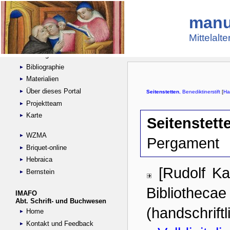
manu
Suche
Handschriftensammlungen
Mittelalt
Digitalisierte Handschriften
Kataloge
Bibliographie
Materialien
Über dieses Portal
Projektteam
Karte
WZMA
Briquet-online
Hebraica
Bernstein
IMAFO
Abt. Schrift- und Buchwesen
Home
Kontakt und Feedback