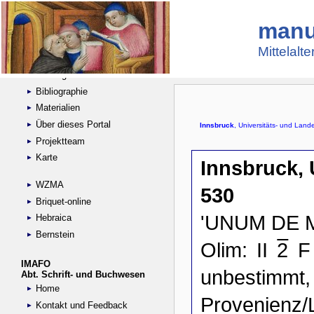
manu
Suche
Handschriftensammlungen
Mittelalt
Digitalisierte Handschriften
Kataloge
Bibliographie
Materialien
Über dieses Portal
Projektteam
Karte
WZMA
Briquet-online
Hebraica
Bernstein
IMAFO
Abt. Schrift- und Buchwesen
Home
Kontakt und Feedback