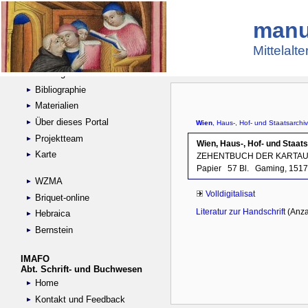
manu
Suche
Handschriftensammlungen
Mittelalt
Digitalisierte Handschriften
Kataloge
Bibliographie
Materialien
Über dieses Portal
Projektteam
Karte
WZMA
Briquet-online
Hebraica
Bernstein
IMAFO
Abt. Schrift- und Buchwesen
Home
Kontakt und Feedback