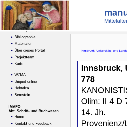
manu
Suche
Handschriftensammlungen
Mittelalt
Digitalisierte Handschriften
Kataloge
Bibliographie
Materialien
Über dieses Portal
Projektteam
Karte
WZMA
Briquet-online
Hebraica
Bernstein
IMAFO
Abt. Schrift- und Buchwesen
Home
Kontakt und Feedback