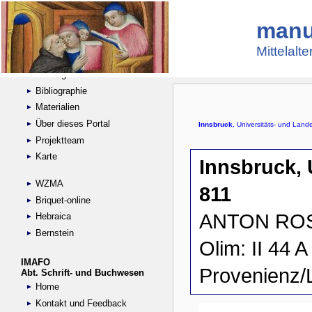
manu
Suche
Handschriftensammlungen
Mittelalt
Digitalisierte Handschriften
Kataloge
Bibliographie
Materialien
Über dieses Portal
Projektteam
Karte
WZMA
Briquet-online
Hebraica
Bernstein
IMAFO
Abt. Schrift- und Buchwesen
Home
Kontakt und Feedback