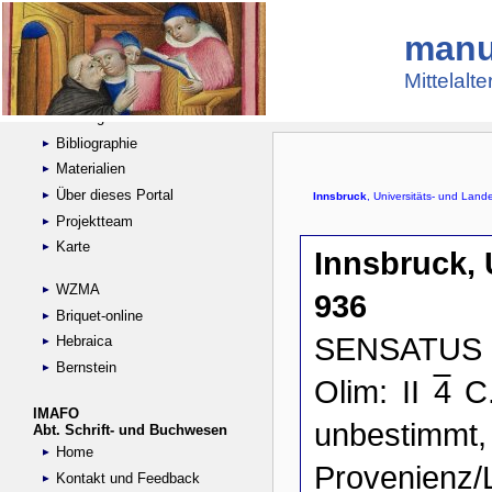
manu
Suche
Handschriftensammlungen
Mittelalt
Digitalisierte Handschriften
Kataloge
Bibliographie
Materialien
Über dieses Portal
Projektteam
Karte
WZMA
Briquet-online
Hebraica
Bernstein
IMAFO
Abt. Schrift- und Buchwesen
Home
Kontakt und Feedback