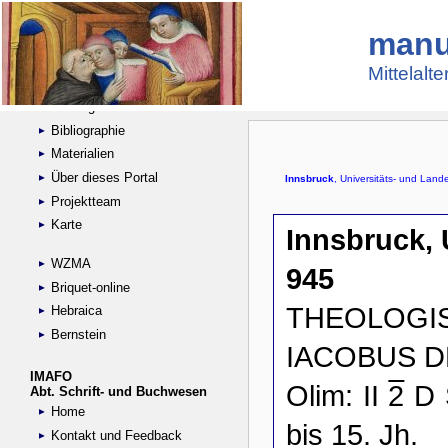
manu
Suche
Handschriftensammlungen
Mittelalt
Digitalisierte Handschriften
Kataloge
Bibliographie
Materialien
Über dieses Portal
Projektteam
Karte
WZMA
Briquet-online
Hebraica
Bernstein
IMAFO
Abt. Schrift- und Buchwesen
Home
Kontakt und Feedback