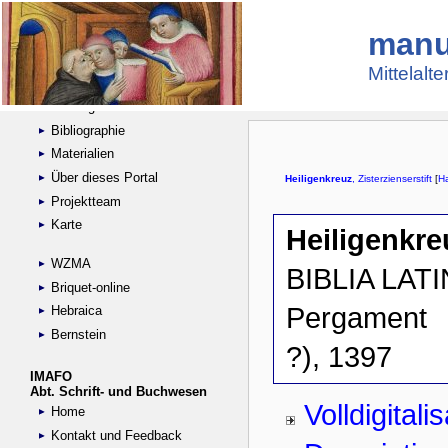
manu
Suche
Handschriftensammlungen
Mittelalt
Digitalisierte Handschriften
Kataloge
Bibliographie
Materialien
Über dieses Portal
Projektteam
Karte
WZMA
Briquet-online
Hebraica
Bernstein
IMAFO
Abt. Schrift- und Buchwesen
Home
Kontakt und Feedback