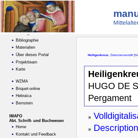
manu
Suche
Handschriftensammlungen
Mittelalt
Digitalisierte Handschriften
Kataloge
Bibliographie
Materialien
Über dieses Portal
Projektteam
Karte
WZMA
Briquet-online
Hebraica
Bernstein
IMAFO
Abt. Schrift- und Buchwesen
Home
Kontakt und Feedback