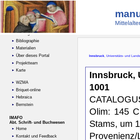
manu
Suche
Handschriftensammlungen
Mittelalt
Digitalisierte Handschriften
Kataloge
Bibliographie
Materialien
Über dieses Portal
Projektteam
Karte
WZMA
Briquet-online
Hebraica
Bernstein
IMAFO
Abt. Schrift- und Buchwesen
Home
Kontakt und Feedback