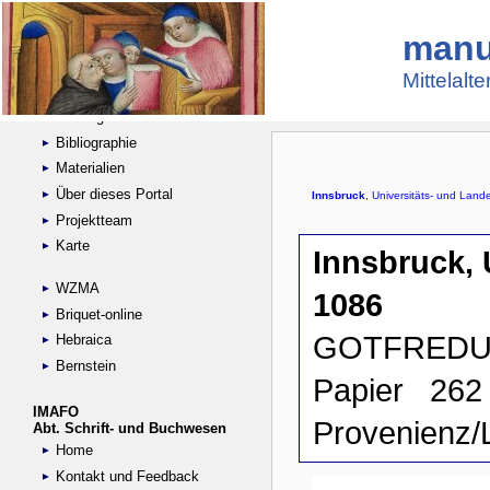
manu
Suche
Handschriftensammlungen
Mittelalt
Digitalisierte Handschriften
Kataloge
Bibliographie
Materialien
Über dieses Portal
Projektteam
Karte
WZMA
Briquet-online
Hebraica
Bernstein
IMAFO
Abt. Schrift- und Buchwesen
Home
Kontakt und Feedback