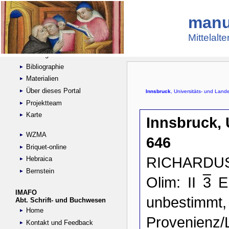
manu
Suche
Handschriftensammlungen
Mittelalt
Digitalisierte Handschriften
Kataloge
Bibliographie
Materialien
Über dieses Portal
Projektteam
Karte
WZMA
Briquet-online
Hebraica
Bernstein
IMAFO
Abt. Schrift- und Buchwesen
Home
Kontakt und Feedback