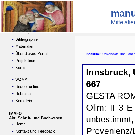
manu
Suche
Handschriftensammlungen
Mittelalt
Digitalisierte Handschriften
Kataloge
Bibliographie
Materialien
Über dieses Portal
Projektteam
Karte
WZMA
Briquet-online
Hebraica
Bernstein
IMAFO
Abt. Schrift- und Buchwesen
Home
Kontakt und Feedback