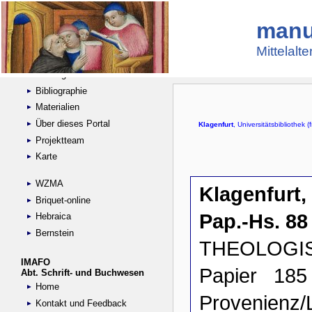
manu
Suche
Handschriftensammlungen
Mittelalt
Digitalisierte Handschriften
Kataloge
Bibliographie
Materialien
Über dieses Portal
Projektteam
Karte
WZMA
Briquet-online
Hebraica
Bernstein
IMAFO
Abt. Schrift- und Buchwesen
Home
Kontakt und Feedback