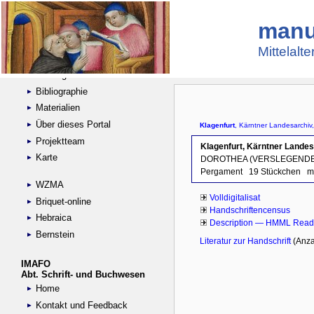
manu
Suche
Handschriftensammlungen
Mittelalt
Digitalisierte Handschriften
Kataloge
Bibliographie
Materialien
Über dieses Portal
Projektteam
Karte
WZMA
Briquet-online
Hebraica
Bernstein
IMAFO
Abt. Schrift- und Buchwesen
Home
Kontakt und Feedback