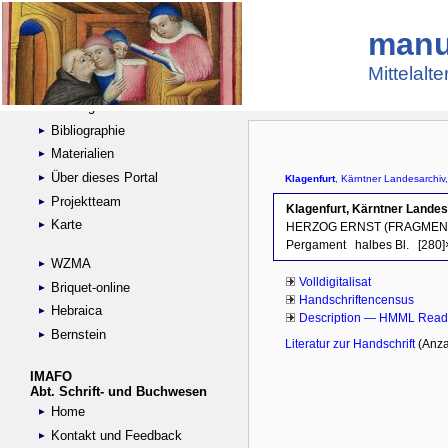
manu
Suche
Handschriftensammlungen
Mittelalt
Digitalisierte Handschriften
Kataloge
Bibliographie
Materialien
Über dieses Portal
Projektteam
Karte
WZMA
Briquet-online
Hebraica
Bernstein
IMAFO
Abt. Schrift- und Buchwesen
Home
Kontakt und Feedback