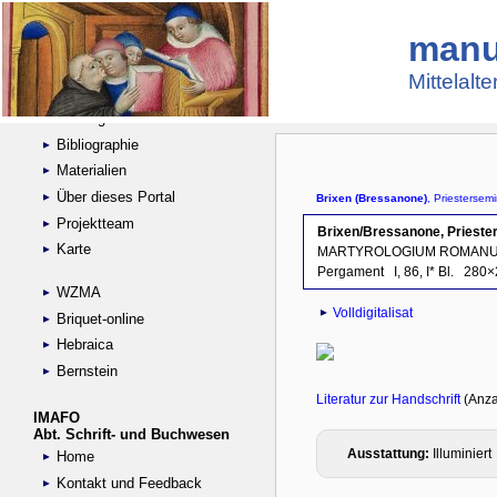
manu
Suche
Handschriftensammlungen
Mittelalt
Digitalisierte Handschriften
Kataloge
Bibliographie
Materialien
Über dieses Portal
Projektteam
Karte
WZMA
Briquet-online
Hebraica
Bernstein
IMAFO
Abt. Schrift- und Buchwesen
Home
Kontakt und Feedback