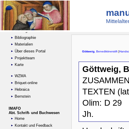
manu
Suche
Handschriftensammlungen
Mittelalt
Digitalisierte Handschriften
Kataloge
Bibliographie
Materialien
Über dieses Portal
Projektteam
Karte
WZMA
Briquet-online
Hebraica
Bernstein
IMAFO
Abt. Schrift- und Buchwesen
Home
Kontakt und Feedback