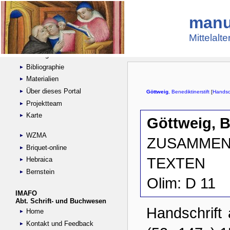
manu
Suche
Handschriftensammlungen
Mittelalt
Digitalisierte Handschriften
Kataloge
Bibliographie
Materialien
Über dieses Portal
Projektteam
Karte
WZMA
Briquet-online
Hebraica
Bernstein
IMAFO
Abt. Schrift- und Buchwesen
Home
Kontakt und Feedback