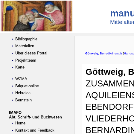
manu
Suche
Handschriftensammlungen
Mittelalt
Digitalisierte Handschriften
Kataloge
Bibliographie
Materialien
Über dieses Portal
Projektteam
Karte
WZMA
Briquet-online
Hebraica
Bernstein
IMAFO
Abt. Schrift- und Buchwesen
Home
Kontakt und Feedback