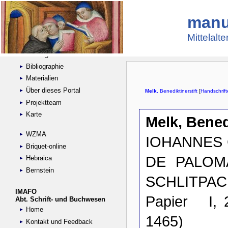
manu
Suche
Handschriftensammlungen
Mittelalt
Digitalisierte Handschriften
Kataloge
Bibliographie
Materialien
Über dieses Portal
Projektteam
Karte
WZMA
Briquet-online
Hebraica
Bernstein
IMAFO
Abt. Schrift- und Buchwesen
Home
Kontakt und Feedback