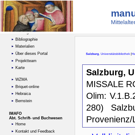
manu
Suche
Handschriftensammlungen
Mittelalt
Digitalisierte Handschriften
Kataloge
Bibliographie
Materialien
Über dieses Portal
Projektteam
Karte
WZMA
Briquet-online
Hebraica
Bernstein
IMAFO
Abt. Schrift- und Buchwesen
Home
Kontakt und Feedback