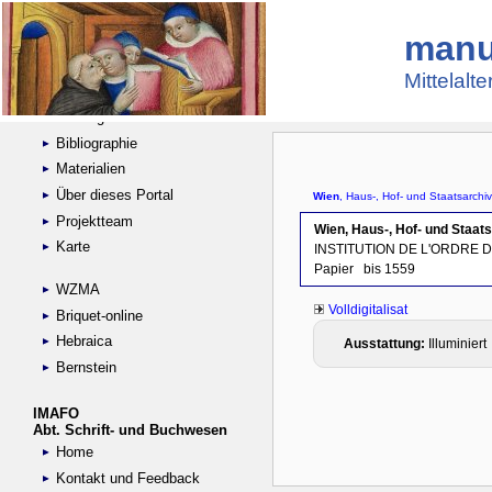
manu
Suche
Handschriftensammlungen
Mittelalt
Digitalisierte Handschriften
Kataloge
Bibliographie
Materialien
Über dieses Portal
Projektteam
Karte
WZMA
Briquet-online
Hebraica
Bernstein
IMAFO
Abt. Schrift- und Buchwesen
Home
Kontakt und Feedback